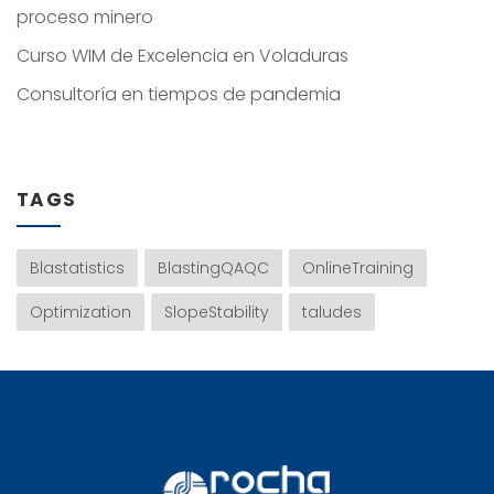
proceso minero
Curso WIM de Excelencia en Voladuras
Consultoría en tiempos de pandemia
TAGS
Blastatistics
BlastingQAQC
OnlineTraining
Optimization
SlopeStability
taludes